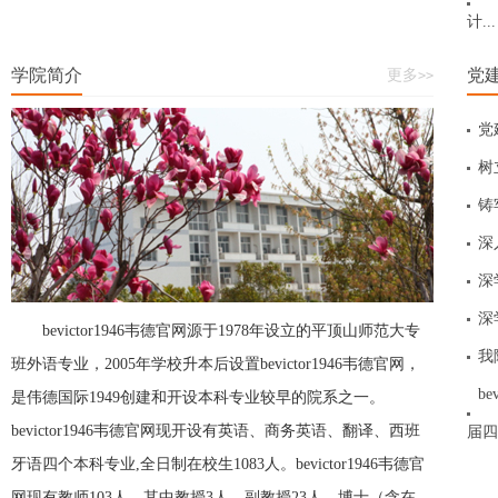
计...
学院简介
党
更多
>>
党
树
铸
深
深
深
bevictor1946韦德官网源于1978年设立的平顶山师范大专
我
班外语专业，2005年学校升本后设置bevictor1946韦德官网，
b
是伟德国际1949创建和开设本科专业较早的院系之一。
bevictor1946韦德官网现开设有英语、商务英语、翻译、西班
届四.
牙语四个本科专业,全日制在校生1083人。bevictor1946韦德官
网现有教师103人，其中教授3人、副教授23人，博士（含在