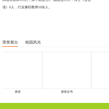
读）6人，行业兼职教师10余人。
荣誉展台
校园风光
奖状
获奖证书
荣