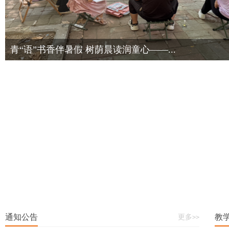
bevictor1946韦德官网2026招生简章
通知公告
教
更多
>>